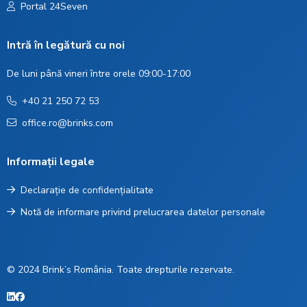
Portal 24Seven
Intră în legătură cu noi
De luni până vineri între orele 09:00-17:00
+40 21 250 72 53
office.ro@brinks.com
Informații legale
Declarație de confidențialitate
Notă de informare privind prelucrarea datelor personale
© 2024 Brink’s România. Toate drepturile rezervate.
LinkedIn
Facebook