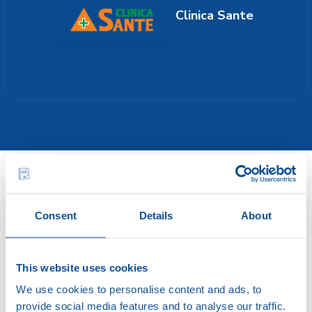
Clinica Sante
Soluții de gestionare a numerarului.
Consent
Details
About
Cu siguranță, de la Brink’s.
This website uses cookies
Cu ajutorul soluțiilor noastre inteligente,
We use cookies to personalise content and ads, to
personalului calificat și expertizei unice în domeniu,
provide social media features and to analyse our traffic.