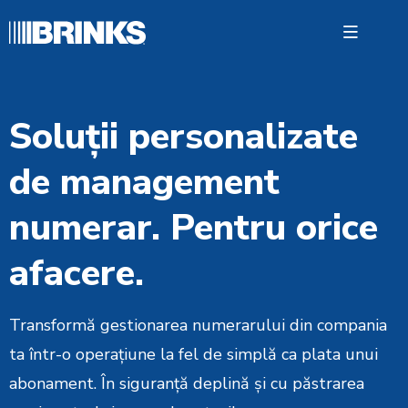
Open 
Soluții personalizate
Soluții
de management
Manag
Numera
numerar. Pentru orice
Despre
afacere.
Contac
Cash Fă
Transformă gestionarea numerarului din compania
ta într-o operațiune la fel de simplă ca plata unui
abonament. În siguranță deplină și cu păstrarea