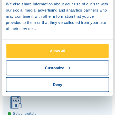
companiile își eficientizează gestionarea fluxurilor
We also share information about your use of our site with
de numerar și se pot concentra pe activitățile
our social media, advertising and analytics partners who
may combine it with other information that you’ve
generatoare de venituri.
provided to them or that they’ve collected from your use
of their services.
Allow all
Clienți
Customize
1.000
Companii
Deny
Soluții digitale