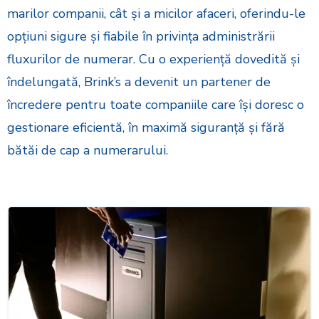
marilor companii, cât și a micilor afaceri, oferindu-le
opțiuni sigure și fiabile în privința administrării
fluxurilor de numerar. Cu o experiență dovedită și
îndelungată, Brink’s a devenit un partener de
încredere pentru toate companiile care își doresc o
gestionare eficientă, în maximă siguranță și fără
bătăi de cap a numerarului.