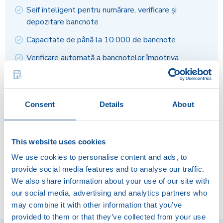
Seif inteligent pentru numărare, verificare și
depozitare bancnote
Capacitate de până la 10.000 de bancnote
Verificare automată a bancnotelor împotriva
falsurilor
Simplu de utilizat
Consent
Details
About
Fonduri disponibile rapid în contul bancar
Asigurare inclusă
This website uses cookies
Disponibil pe bază de abonament lunar
We use cookies to personalise content and ads, to
provide social media features and to analyse our traffic.
We also share information about your use of our site with
our social media, advertising and analytics partners who
may combine it with other information that you’ve
provided to them or that they’ve collected from your use