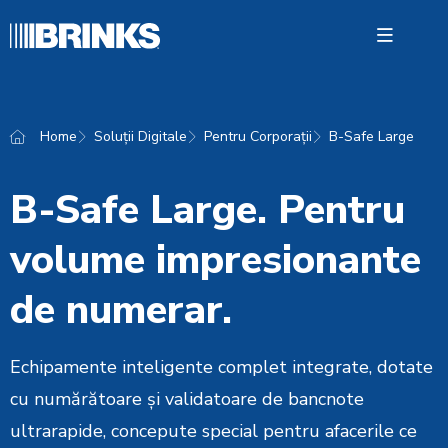
Open 
Home
Soluții Digitale
Pentru Corporații
B-Safe Large
Soluții
B-Safe Large. Pentru
Manag
Numera
volume impresionante
Despre
de numerar.
Contac
Cash Fă
Echipamente inteligente complet integrate, dotate
cu numărătoare și validatoare de bancnote
ultrarapide, concepute special pentru afacerile ce